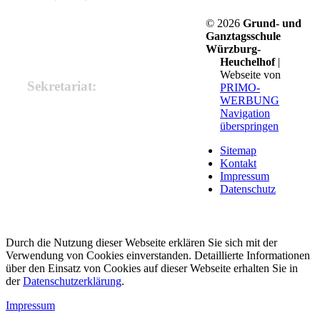
Tel.: +49 931 260 80 710
© 2026
Grund- und
Fax: +49 931 260 80 729
Ganztagsschule
E-Mail: info@grundschule-heuchelhof.de
Würzburg-
Heuchelhof
|
Webseite von
Sekretariat:
PRIMO-
WERBUNG
Navigation
Frau Monika Spanheimer
überspringen
(Verwaltungsangestellte)
Mo, Mi, Fr: 7.30 Uhr - 11.00 Uhr
Sitemap
Di, Do: 7.30 Uhr - 9.00 Uhr.
Kontakt
Gerne kann auch ein Termin telefonisch
Impressum
vereinbart werden.
Datenschutz
Durch die Nutzung dieser Webseite erklären Sie sich mit der
Verwendung von Cookies einverstanden. Detaillierte Informationen
über den Einsatz von Cookies auf dieser Webseite erhalten Sie in
der
Datenschutzerklärung
.
Impressum