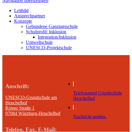
Navigation überspringen
Leitbild
Ansprechpartner
Konzepte
Gebundene Ganztagsschule
Schulprofil: Inklusion
Integration/Inklusion
Umweltschule
UNESCO-Projektschule
Anschrift:
Telefonanruf Grundschule
UNESCO-Grundschule am
Heuchelhof
Heuchelhof
Römer Straße 1
97084 Würzburg-Heuchelhof
Nachricht senden.
Telefon, Fax, E-Mail: