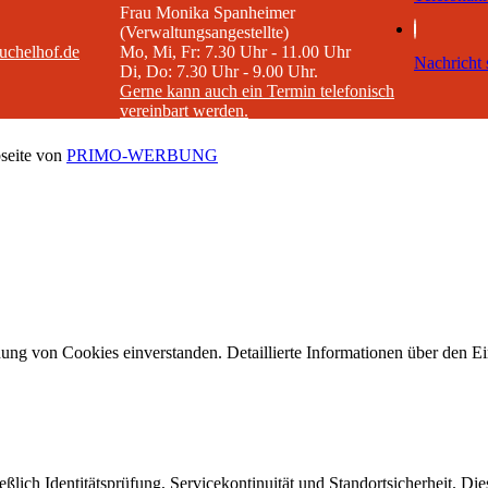
Frau Monika Spanheimer
(Verwaltungsangestellte)
uchelhof.de
Mo, Mi, Fr: 7.30 Uhr - 11.00 Uhr
Nachricht 
Di, Do: 7.30 Uhr - 9.00 Uhr.
Gerne kann auch ein Termin telefonisch
vereinbart werden.
seite von
PRIMO-WERBUNG
ng von Cookies einverstanden. Detaillierte Informationen über den Ein
eßlich Identitätsprüfung, Servicekontinuität und Standortsicherheit. Di