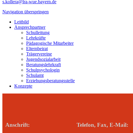
s.kollera@lra-wue.bayern.de
Navigation überspringen
Leitbild
Ansprechpartner
Schulleitung
Lehrkräfte
Pädagogische Mitarbeiter
Elternbeirat
Trägervereine
Jugendsozialarbeit
Beratungslehrkraft
Schulpsychologin
Schulamt
Erziehungsberatungsstelle
Konzepte
Anschrift:
Telefon, Fax, E-Mail: