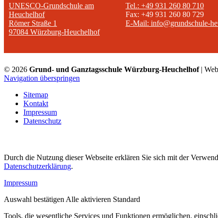
UNESCO-Grundschule am
Tel.: +49 931 260 80 710
Heuchelhof
Fax: +49 931 260 80 729
Römer Straße 1
E-Mail: info@grundschule-he
97084 Würzburg-Heuchelhof
© 2026
Grund- und Ganztagsschule Würzburg-Heuchelhof
| Web
Navigation überspringen
Sitemap
Kontakt
Impressum
Datenschutz
Durch die Nutzung dieser Webseite erklären Sie sich mit der Verwendu
Datenschutzerklärung
.
Impressum
Auswahl bestätigen
Alle aktivieren
Standard
Tools, die wesentliche Services und Funktionen ermöglichen, einschli