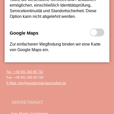
ermöglichen, einschließlich Identitätsprüfung,
Servicekontinuität und Standortsicherheit. Diese
ANSCHRIFT:
Option kann nicht abgelehnt werden.
UNESCO-Grundschule am
Heuchelhof
Google Maps
Römer Straße 1
97084 Würzburg-Heuchelhof
Zur einfacheren Wegfindung binden wir eine Karte
von Google Maps ein.
TELEFON, FAX, E-MAIL:
Tel.: +49 931 260 80 710
Fax: +49 931 260 80 729
E-Mail: info@grundschule-heuchelhof.de
SEKRETARIAT:
Frau Monika Spanheimer