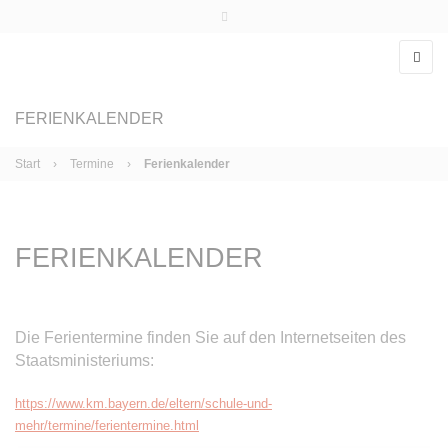
Telefon: 0931-26080710
info@grundschule-heuchelhof.de
FERIENKALENDER
Start
›
Termine
›
Ferienkalender
FERIENKALENDER
Die Ferientermine finden Sie auf den Internetseiten des
Staatsministeriums:
https://www.km.bayern.de/eltern/schule-und-
mehr/termine/ferientermine.html